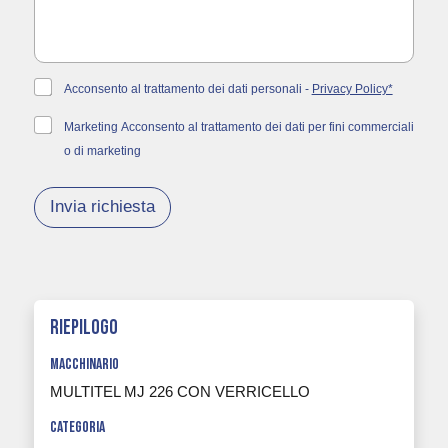
n
s
o
a
l
g
e
g
g
i
P
Acconsento al trattamento dei dati personali -
Privacy Policy*
g
o
r
i
*
i
M
Marketing Acconsento al trattamento dei dati per fini commerciali
o
v
a
o di marketing
*
a
r
c
k
y
e
Invia richiesta
p
t
o
i
l
n
i
g
c
y
riepilogo
*
macchinario
MULTITEL MJ 226 CON VERRICELLO
categoria