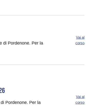
Vai al
de di Pordenone. Per la
corso
26
Vai al
e di Pordenone. Per la
corso