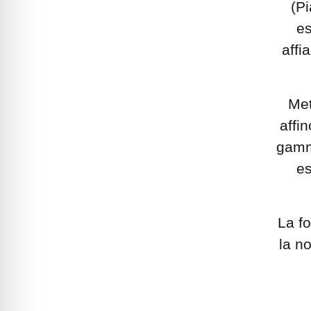
(Pi
es
affi
Met
affi
gamm
es
La f
la n