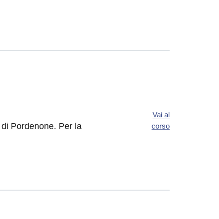
Vai al
e di Pordenone. Per la
corso