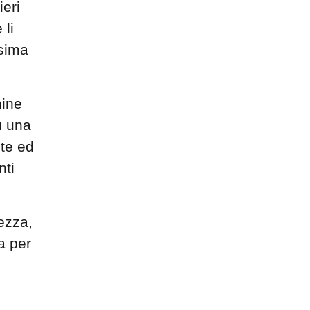
ieri
 li
ssima
hine
u una
te ed
nti
ezza,
a per