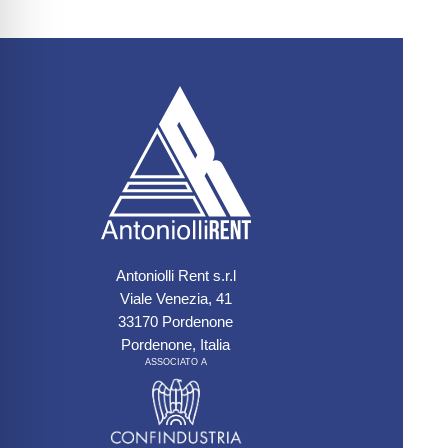
Ch
Co
N
No
P
Co
A
Antoniolli Rent s.r.l
Viale Venezia, 41
V
33170 Pordenone
Pordenone, Italia
Ve
ASSOCIATO A
A
As