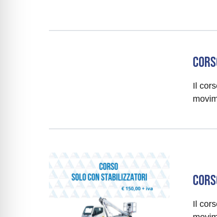
CORS
Il cor
movim
CORS
Il cor
movim