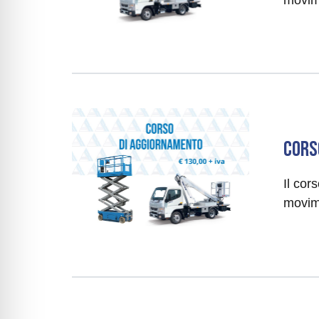
CORS
Il cor
movim